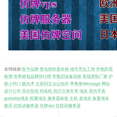
友情链接:
鱼竿品牌
青岛助听器价格
城市亮化工程
常熟防雷
检测
世界箱包品牌排行榜
常熟旧设备回收
直线滑轨厂家
护
肤小窍门
圆光术
太原到五台山包车
苹果推iMessage
网站
设计公司
高仿包包
码垛机
四川立体车库
域名
高仿手表
godaddy域名
权重域名
服务器标签
主机
老域名
备案域名
购买
抗投诉服务器
仿牌vps
抗投诉服务器