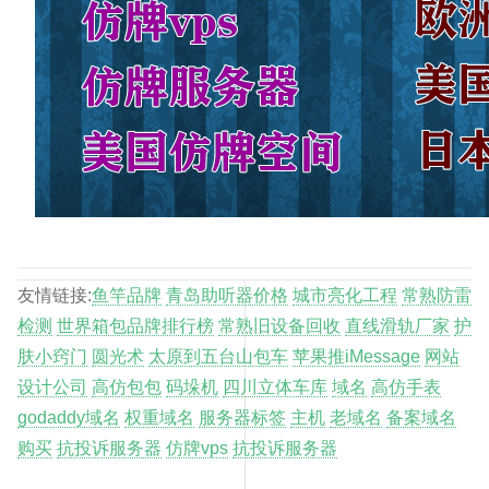
友情链接:
鱼竿品牌
青岛助听器价格
城市亮化工程
常熟防雷
检测
世界箱包品牌排行榜
常熟旧设备回收
直线滑轨厂家
护
肤小窍门
圆光术
太原到五台山包车
苹果推iMessage
网站
设计公司
高仿包包
码垛机
四川立体车库
域名
高仿手表
godaddy域名
权重域名
服务器标签
主机
老域名
备案域名
购买
抗投诉服务器
仿牌vps
抗投诉服务器