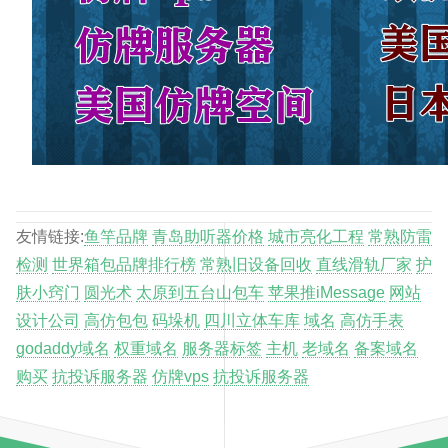
友情链接:
鱼竿品牌
青岛助听器价格
城市亮化工程
常熟防雷
检测
世界箱包品牌排行榜
常熟旧设备回收
直线滑轨厂家
护
肤小窍门
圆光术
太原到五台山包车
苹果推iMessage
网站
设计公司
高仿包包
码垛机
四川立体车库
域名
高仿手表
godaddy域名
权重域名
服务器标签
主机
老域名
备案域名
购买
抗投诉服务器
仿牌vps
抗投诉服务器