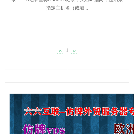
指定主机名（或域...
‹‹
1
››