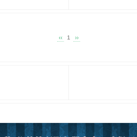
‹‹
1
››