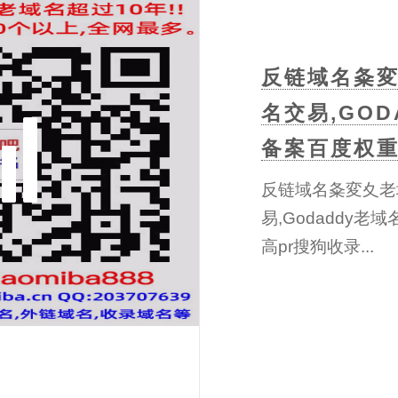
反链域名夈変
名交易,GOD
备案百度权重
反链域名夈変夊老
易,Godaddy老
高pr搜狗收录...