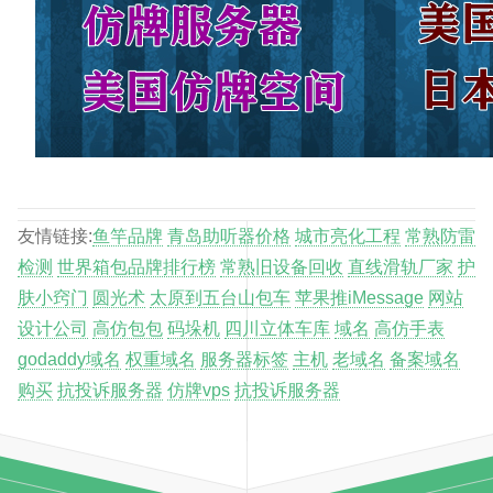
友情链接:
鱼竿品牌
青岛助听器价格
城市亮化工程
常熟防雷
检测
世界箱包品牌排行榜
常熟旧设备回收
直线滑轨厂家
护
肤小窍门
圆光术
太原到五台山包车
苹果推iMessage
网站
设计公司
高仿包包
码垛机
四川立体车库
域名
高仿手表
godaddy域名
权重域名
服务器标签
主机
老域名
备案域名
购买
抗投诉服务器
仿牌vps
抗投诉服务器